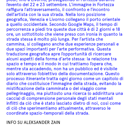
l’evento del 22 e 23 settembre. L’immagine in Fortezza
raffigura l’attraversamento, il confronto e l’incontro
dell’artista con la sua strada. Nella loro posizione
geografica, Venezia e Livorno collegano il porto orientale
a quello occidentale. Secondo Google Maps, il tempo di
percorrenza a piedi tra queste due città è di 2 giorni e 18
ore, un sottotitolo che viene preso con ironia in quanto la
strada stessa è molto più lunga. Per l’artista che
cammina, si collegano anche due esperienze personali e
due spazi importanti per l’arte performativa. Questa
traduzione geografica apre l’opportunità di ricercare
alcuni aspetti della forma d’arte stessa: la relazione tra
spazio e tempo e il modo in cui trattiamo l’opera che,
mentre sta accadendo, non ha un pubblico ed è visibile
solo attraverso l’obiettivo della documentazione. Questo
processo itinerante tratta ogni giorno come un capitolo di
diario che costituisce l’immagine della strada, evitando la
mistificazione della camminata o del viaggio come
pellegrinaggio, ma piuttosto una ricerca (o addirittura una
caccia) di comprensione personale degli stati mentali
inflitti da ciò che è stato lasciato dietro di noi, così come
di ciò che sperimentiamo attualmente, attraverso le
coordinate spazio-temporali della strada.
INFO SU
ALEKSANDER ZAIN