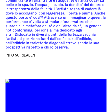
confini tra te e l'aria, tra te e l'acqua, te e l'altra cosa? La
pelle e lo spazio, l’acqua , il suolo, la densita’ del dolore e
la trasparenza della felicità.
L'artista sogna di cadere là
dove lo accolgano, con leggerezza, libertà e piume. Anche
questo porto e’ cosi’? Attraverso un immaginario queer, la
performance e’ volta a stimolare l’osservatore che
guarda alla metafora del sé e dell’altro da sé, un gender
not conforming, personale, ma dedicato agli
altri.
Dislocato in diversi punti della fortezza vecchia
l’artista si posiziona fuori dall'edificio, sull'edificio,
nell'edificio in traiettorie diagonali stravolgendo la sua
prospettiva rispetto a chi lo osserva.
INFO SU RILABEN