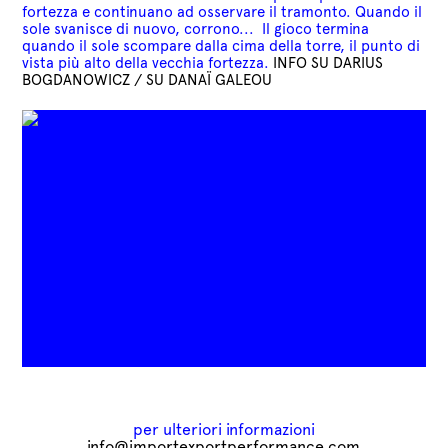
fortezza e continuano ad osservare il tramonto. Quando il
sole svanisce di nuovo, corrono... Il gioco termina
quando il sole scompare dalla cima della torre, il punto di
vista più alto della vecchia fortezza.
INFO SU DARIUS
BOGDANOWICZ
/
SU DANAÏ GALEOU
per ulteriori informazioni
info@importexportperformance.com