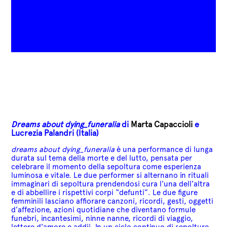
Dreams about dying_funeralia
di
Marta Capaccioli
e
Lucrezia Palandri (Italia)
dreams about dying_funeralia
è una performance di lunga
durata sul tema della morte e del lutto, pensata per
celebrare il momento della sepoltura come esperienza
luminosa e vitale.
Le due performer si alternano in rituali
immaginari di sepoltura prendendosi cura l'una dell'altra
e di abbellire i rispettivi corpi “defunti”. Le due figure
femminili lasciano affiorare canzoni, ricordi, gesti, oggetti
d'affezione, azioni quotidiane che diventano formule
funebri, incantesimi, ninne nanne, ricordi di viaggio,
lettere d'amore e addii.
In un ciclo continuo di sepolture