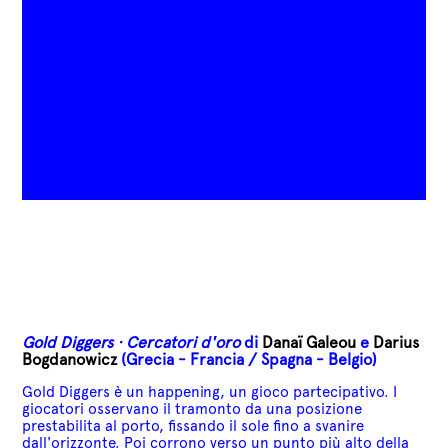
Gold Diggers · Cercatori d'oro
di
Danaï Galeou
e
Darius
Bogdanowicz
(
Grecia - Francia
/ Spagna - Belgio)
Gold Diggers è un happening, un gioco partecipativo. I
giocatori osservano il tramonto da una posizione
prestabilita al porto, fissando il sole fino a svanire
dall'orizzonte. Poi corrono verso un punto più alto della