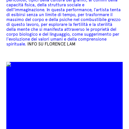
capacità fisica, della struttura sociale e
dell'immaginazione. In questa performance, l’artista tenta
di esibirsi senza un limite di tempo, per trasformare il
massimo del corpo e della psiche nel combustibile grezzo
di questo lavoro, per esplorare la fertilità e la sterilità
della mente che si manifesta attraverso le proprietà del
corpo biologico e del linguaggio, come suggerimento per
l'evoluzione dei valori umani e della comprensione
spirituale.
INFO SU
FLORENCE LAM