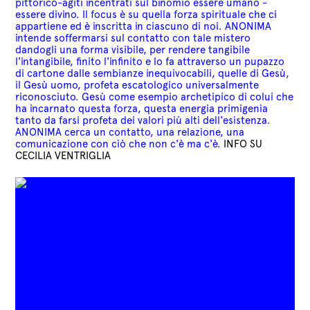
pittorico-agiti incentrati sul binomio essere umano -
essere divino. Il focus è su quella forza spirituale che ci
appartiene ed è inscritta in ciascuno di noi.
ANONIMA
intende soffermarsi sul contatto con tale mistero
dandogli una forma visibile, per rendere tangibile
l'intangibile, finito l'infinito e lo fa attraverso un pupazzo
di cartone dalle sembianze inequivocabili, quelle di Gesù,
il Gesù uomo, profeta escatologico universalmente
riconosciuto. Gesù come esempio archetipico di colui che
ha incarnato questa forza, questa energia primigenia
tanto da farsi profeta dei valori più alti dell'esistenza.
ANONIMA cerca un contatto, una relazione, una
comunicazione con ciò che non c'è ma c'è.
INFO SU
CECILIA VENTRIGLIA