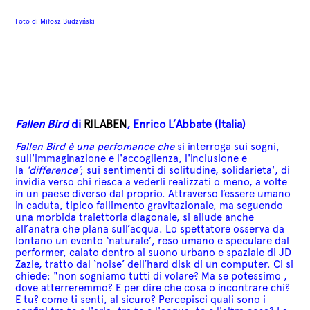
Foto di
Miłosz Budzyński
Fallen Bird
di
RILABEN
, Enrico L’Abbate (Italia)
Fallen Bird è una perfomance che
si interroga sui sogni,
sull'immaginazione e l'accoglienza, l'inclusione e
la
'difference’
; sui sentimenti di solitudine, solidarieta', di
invidia verso chi riesca a vederli realizzati o meno, a volte
in un paese diverso dal proprio.
Attraverso l’essere umano
in caduta, tipico fallimento gravitazionale, ma seguendo
una morbida traiettoria diagonale, si allude anche
all’anatra che plana sull’acqua. Lo spettatore osserva da
lontano un evento ‘naturale’, reso umano e speculare dal
performer, calato dentro al suono urbano e spaziale di JD
Zazie, tratto dal ‘noise’ dell’hard disk di un computer.
Ci si
chiede: "non sogniamo tutti di volare? Ma se potessimo ,
dove atterreremmo? E per dire che cosa o incontrare chi?
E tu? come ti senti, al sicuro? Percepisci quali sono i