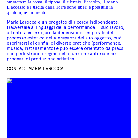
ammettere la sosta, il riposo, il silenzio, l’ascolto, il sonno.
L’accesso e l’uscita dalla Torre sono liberi e possibili in
qualunque momento.
Maria Larocca è un progetto di ricerca indipendente,
trasversale ai linguaggi della performance. Il suo lavoro,
attento a interrogare la dimensione temporale del
processo estetico nella
presenza
del suo oggetto, può
esprimersi ai confini di diverse pratiche (performance,
musica, installamento) e può essere orientato da prassi
che perlustrano i regimi della funzione autoriale nei
processi di produzione artistica.
CONTACT MARIA LAROCCA