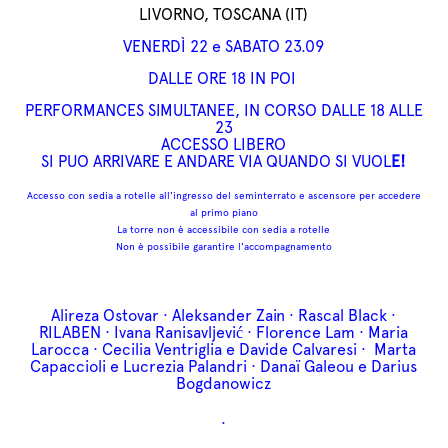
LIVORNO, TOSCANA (IT)
VENERDÌ 22 e SABATO 23.09
DALLE ORE 18 IN POI
PERFORMANCES SIMULTANEE, IN CORSO DALLE 18 ALLE
23
ACCESSO LIBERO
SI PUO ARRIVARE E ANDARE VIA QUANDO SI VUOL
E!
Accesso con sedia a rotelle all'ingresso del seminterrato e ascensore per accedere
al primo piano
La torre non è accessibile con sedia a rotelle
Non è possibile garantire l'accompagnamento
Alireza Ostovar · Aleksander Zain · Rascal Black ·
RILABEN · Ivana Ranisavljević · Florence Lam · Maria
Larocca · Cecilia Ventriglia e Davide Calvaresi · Marta
Capaccioli e Lucrezia Palandri · Danaï Galeou e Darius
Bogdanowicz
·