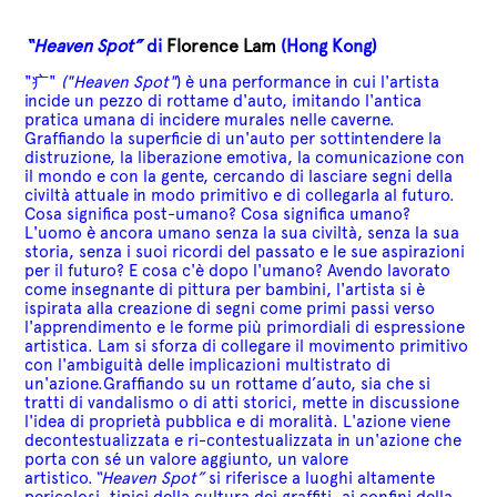
“Heaven Spot”
di
Florence Lam
(Hong Kong)
"疒"
("Heaven Spot"
) è una performance in cui l'artista
incide un pezzo di rottame d'auto, imitando l'antica
pratica umana di incidere murales nelle caverne.
Graffiando la superficie di un'auto per sottintendere la
distruzione, la liberazione emotiva, la comunicazione con
il mondo e con la gente, cercando di lasciare segni della
civiltà attuale in modo primitivo e di collegarla al futuro.
Cosa significa post-umano? Cosa significa umano?
L'uomo è ancora umano senza la sua civiltà, senza la sua
storia, senza i suoi ricordi del passato e le sue aspirazioni
per il futuro? E cosa c'è dopo l'umano?
Avendo lavorato
come insegnante di pittura per bambini, l'artista si è
ispirata alla creazione di segni come primi passi verso
l'apprendimento e le forme più primordiali di espressione
artistica.
Lam si sforza di collegare il movimento primitivo
con l'ambiguità delle implicazioni multistrato di
un'azione.
Graffiando su un rottame d’auto, sia che si
tratti di vandalismo o di atti storici, mette in discussione
l'idea di proprietà pubblica e di moralità
. L'azione viene
decontestualizzata e ri-contestualizzata in un'azione che
porta con sé un valore aggiunto, un valore
artistico.
“Heaven Spot”
si riferisce a luoghi altamente
pericolosi, tipici della cultura dei graffiti, ai confini della