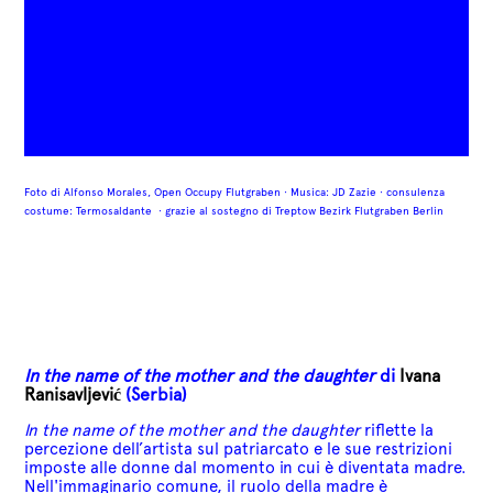
Foto di Alfonso Morales, Open Occupy Flutgraben ·
Musica: JD Zazie ·
consulenza
costume:
Termosaldante
· grazie al sostegno di Treptow Bezirk Flutgraben Berlin
In the name of the mother and the daughter
di
Ivana
Ranisavljević
(Serbia)
In the name of the mother and the daughter
riflette la
percezione dell’artista sul patriarcato e le sue restrizioni
imposte alle donne dal momento in cui è diventata madre.
Nell'immaginario comune,
il ruolo della madre è