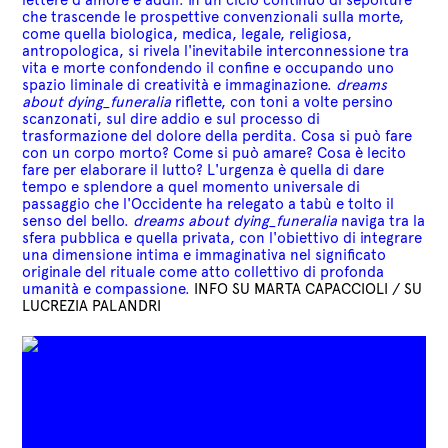
che trascende le prospettive convenzionali sulla morte,
come quella biologica, medica, legale, religiosa,
antropologica, si rivela l'inevitabile interconnessione tra
vita e morte confondendo il confine e occupando uno
spazio liminale di creatività e immaginazione.
dreams
about dying_funeralia
riflette, con toni a volte persino
scanzonati, sul dire addio e sul processo di
trasformazione del dolore della perdita. Cosa si può fare
con un corpo morto? Come si può amare? Cosa è lecito
fare per elaborare il lutto?
L'urgenza è quella di dare
tempo e splendore a quel momento universale di
passaggio che l'Occidente ha relegato a tabù e tolto il
senso del bello.
dreams about dying_funeralia
naviga tra la
sfera pubblica e quella privata, con l'obiettivo di
integrare
una dimensione intima e immaginativa nel significato
originale del rituale come
atto collettivo di profonda
umanità e compassione.
INFO SU MARTA CAPACCIOLI
/
SU
LUCREZIA PALANDRI