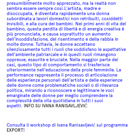
presumibilmente molto apprezzato, ma la realtà non
sembra essere sempre così.
L’artista, madre e
disoccupata, è diventata rapidamente una donna
subordinata a lavori domestici non retribuiti, cosiddetti
invisibili, e alla cura dei bambini
. Nei primi anni di vita del
bambino, questa perdita di libertà e di energia creativa è
più pronunciata, e causa soprattutto un aumento
dell'insoddisfazione, del risentimento e della rabbia in
molte donne. Tuttavia, le donne accettano
silenziosamente tutti i ruoli che soddisfano le aspettative
dell'ambiente patriarcale e in questi ruoli rimangono
oppresse, esaurite e bruciate. Nella maggior parte dei
casi, questo tipo di comportamento si trasferisce
ulteriormente nell'educazione della prole femminile.
La
performance rappresenta il processo di articolazione
delle esperienze personali dell'artista e delle esperienze
delle donne come problematiche sociali o di rilevanza
politica, mirando
a riconoscere e legittimare le voci
emarginate delle donne per meglio comprendere la
complessità della vita quotidiana in tutti i suoi
aspetti.
INFO SU
IVANA RANISAVLJEVIĆ
Consulta il workshop di Ivana Ranisavljević sul programma
EXPORT
!