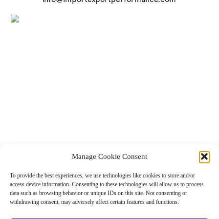
Manage Cookie Consent
con il contributo de Creative Europe, il Comune di Livorno, la Fondazione Livorno, il
Ministero della Cultura della Repubblica Serba e il Consiglio regionale de la Regione
Toscana
To provide the best experiences, we use technologies like cookies to store and/or
access device information. Consenting to these technologies will allow us to process
data such as browsing behavior or unique IDs on this site. Not consenting or
IMPORT/EXPORT e Maria Novella Tattanelli, Tiina Lehtimäki, Enrico L’Abbate,
withdrawing consent, may adversely affect certain features and functions.
Aleksander Zain, Sharon Estacio, Darius Bogdanowicz (gruppo di artisti di artiste e
co-creatori), Achille Léa Santantonio (assistente di arte e comunicazione), Claudia
Caldarano, Alessandro Brucioni (mowan teatro), Matthias Krause Hamrin (flutgraben